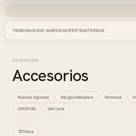
TIENDA
NUEVOS INGRESOS
OFERTAS
ETERNOS
CERRA
COLECCIÓN
Empezá a escribir para ver resultados.
Accesorios
Nuevos Ingresos
Abrigos/Sweaters
Remeras
H
OFERTAS
Gift Card
Filtros