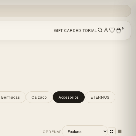
0
GIFT CARD
EDITORIAL
y Bermudas
Calzado
Accesorios
ETERNOS
ORDENAR