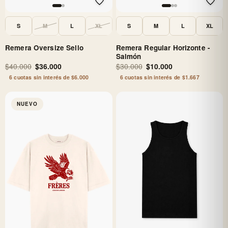
S
M
L
XL
S
M
L
XL
Remera Oversize Sello
Remera Regular Horizonte -
Salmón
$40.000
$36.000
$30.000
$10.000
6 cuotas sin interés de $6.000
6 cuotas sin interés de $1.667
NUEVO