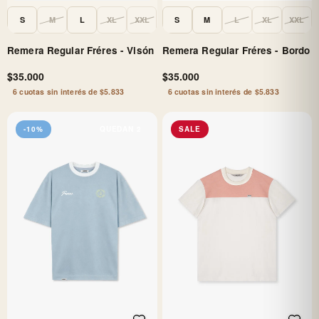
S
M
L
XL
XXL
S
M
L
XL
XXL
Remera Regular Fréres - Visón
Remera Regular Fréres - Bordo
$35.000
$35.000
6 cuotas sin interés de $5.833
6 cuotas sin interés de $5.833
-10%
QUEDAN 2
SALE