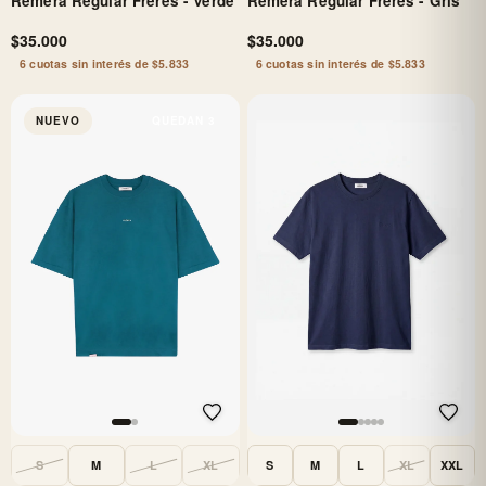
Remera Regular Fréres - Verde
Remera Regular Fréres - Gris
$35.000
$35.000
6 cuotas sin interés de $5.833
6 cuotas sin interés de $5.833
NUEVO
QUEDAN 3
S
M
L
XL
S
M
L
XL
XXL