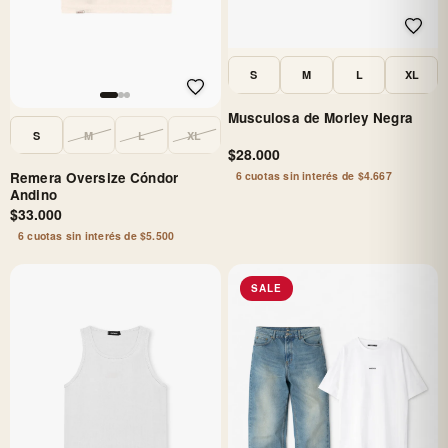
S
M
L
XL
Musculosa de Morley Negra
S
M
L
XL
$28.000
6 cuotas sin interés de $4.667
Remera Oversize Cóndor
Andino
$33.000
6 cuotas sin interés de $5.500
SALE