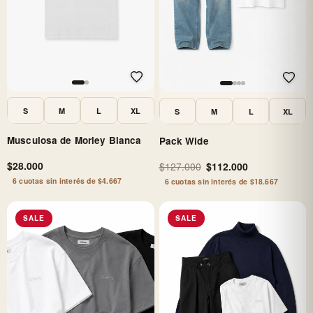
S
M
L
XL
S
M
L
XL
Musculosa de Morley Blanca
Pack Wide
$28.000
$127.000
$112.000
6 cuotas sin interés de $4.667
6 cuotas sin interés de $18.667
SALE
SALE