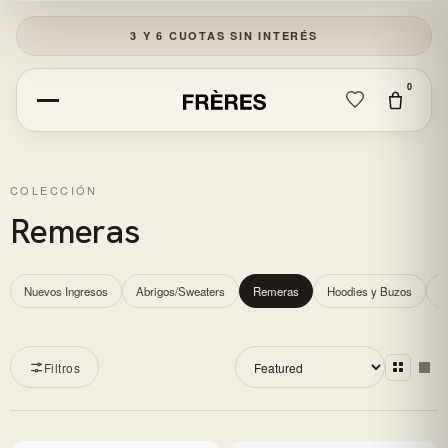
3 Y 6 CUOTAS SIN INTERÉS
0
CERRAR
COLECCIÓN
Empezá a escribir para ver resultados.
Remeras
Nuevos Ingresos
Abrigos/Sweaters
Remeras
Hoodies y Buzos
P
Filtros