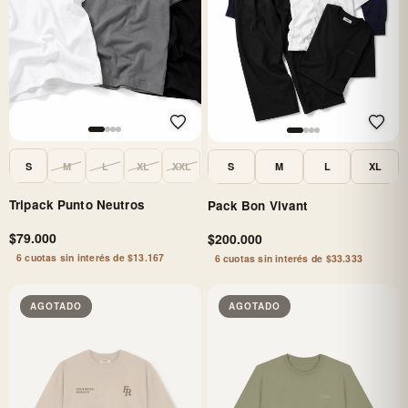
S
M
L
XL
XXL
S
M
L
XL
Tripack Punto Neutros
Pack Bon Vivant
$79.000
$200.000
6 cuotas sin interés de $13.167
6 cuotas sin interés de $33.333
AGOTADO
AGOTADO