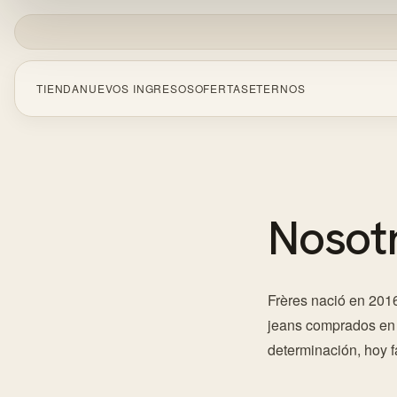
TIENDA
NUEVOS INGRESOS
OFERTAS
ETERNOS
CERRA
Empezá a escribir para ver resultados.
Nosot
Frères nació en 2016
jeans comprados en F
determinación, hoy 