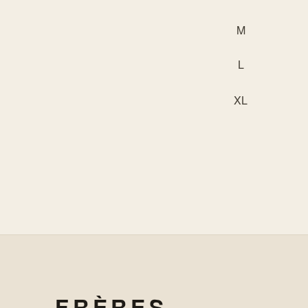
M
L
XL
FRÈRES