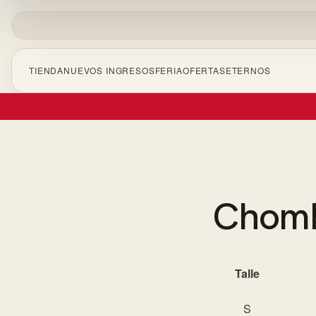
TIENDA
NUEVOS INGRESOS
FERIA
OFERTAS
ETERNOS
CERRA
Empezá a escribir para ver resultados.
Chomb
Talle
S