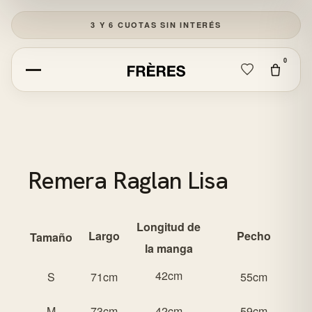
EDITORIAL
3 Y 6 CUOTAS SIN INTERÉS
CUENTA
BUSCAR
0
CERRAR
Empezá a escribir para ver resultados.
Remera Raglan Lisa
Longitud de
Largo
Pecho
Tamaño
la manga
42cm
S
71cm
55cm
M
73cm
42cm
59cm