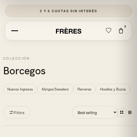
NUEVOS INGRESOS
3 Y 6 CUOTAS SIN INTERÉS
OFERTAS
0
CALZADO
CERRAR
EDITORIAL
COLECCIÓN
Empezá a escribir para ver resultados.
Borcegos
CUENTA
BUSCAR
Nuevos Ingresos
Abrigos/Sweaters
Remeras
Hoodies y Buzos
P
Filtros